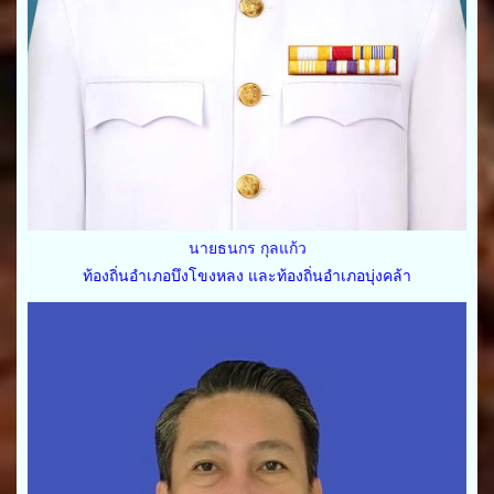
นายธนกร กุลแก้ว
ท้องถิ่นอำเภอบึงโขงหลง และท้องถิ่นอำเภอบุ่งคล้า