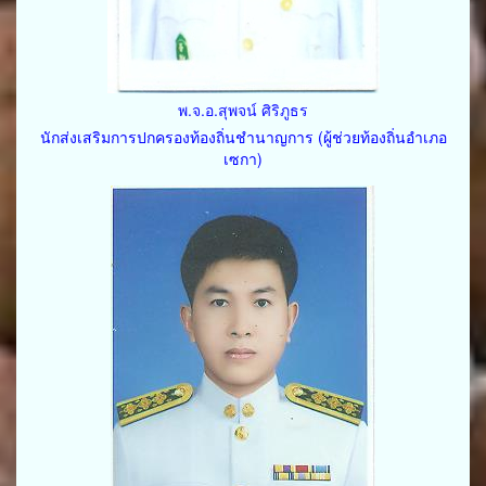
พ.จ.อ.สุพจน์ ศิริภูธร
นักส่งเสริมการปกครองท้องถิ่นชำนาญการ (ผู้ช่วยท้องถิ่นอำเภอ
เซกา)