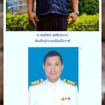
นายสุรัตน์ สุทธิประภา
ท้องถิ่นอำเภอเมืองบึงกาฬ