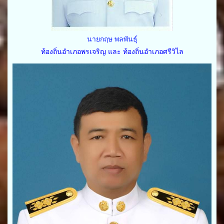
นายกฤษ พลพันธุ์
ท้องถิ่นอำเภอพรเจริญ และ ท้องถิ่นอำเภอศรีวิไล