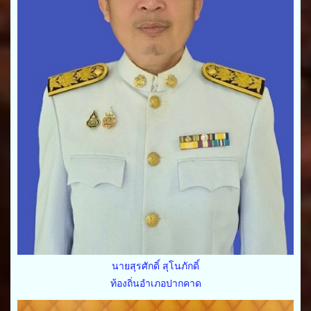
นายสุรศักดิ์ สุโนภักดิ์
ท้องถิ่นอำเภอปากคาด